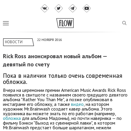
22 НОЯБРЯ 2016
НОВОСТИ
Rick Ross анонсировал новый альбом —
девятый по счету
Пока в наличии только очень современная
обложка.
Вчера на церемонии премии American Music Awards Rick Ross
появился в свитшоте с названием своего грядущего девятого
альбома "Rather You Than Me", а позже опубликовал в
инстаграме его обложку, а также
видео
, на котором
художник Mr.Brainwash создает кавер альбома. Этого
художника вы можете знать по его работам (например,
обложка
для альбома Мадонны), но почти наверняка — по
фильму Бэнкси "Выход из сувенирной лавки", в котором
Mr.Brainwash предстает больше шарлатаном, нежели