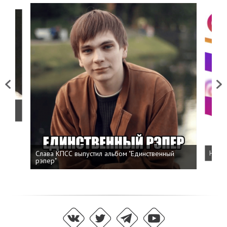
Previous
Next
о
Слава КПСС выпустил альбом "Единственный
Напис
рэпер"