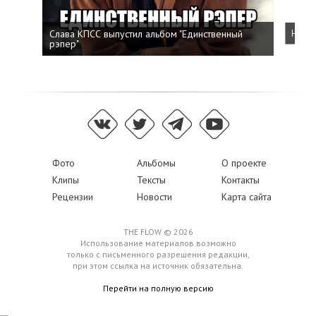
Слава КПСС выпустил альбом "Единственный
Напис
рэпер"
Фото
Альбомы
О проекте
Клипы
Тексты
Контакты
Рецензии
Новости
Карта сайта
THE FLOW © 2026
Использование материалов возможно
только с письменного разрешения редакции,
при этом ссылка на источник обязательна.
Перейти на полную версию