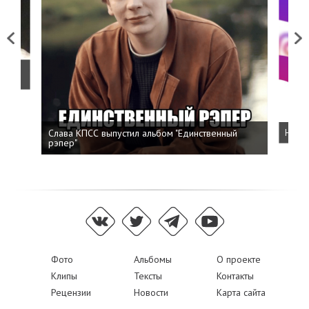
Previous
Next
о
Слава КПСС выпустил альбом "Единственный
Напис
рэпер"
Фото
Альбомы
О проекте
Клипы
Тексты
Контакты
Рецензии
Новости
Карта сайта