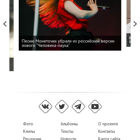
Previous
Next
Kizar
Песню Монеточки убрали из российской версии
Колоб
нового “Человека-паука”
й
Фото
Альбомы
О проекте
Клипы
Тексты
Контакты
Рецензии
Новости
Карта сайта