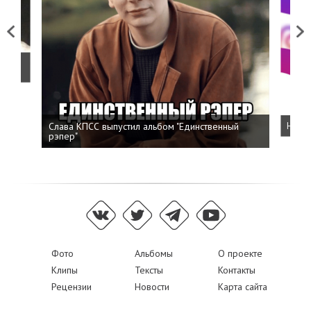
Previous
Next
о
Слава КПСС выпустил альбом "Единственный
Напис
рэпер"
Фото
Альбомы
О проекте
Клипы
Тексты
Контакты
Рецензии
Новости
Карта сайта