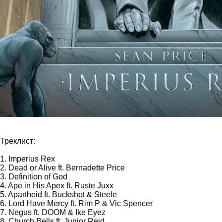
Треклист:
1. Imperius Rex
2. Dead or Alive ft. Bernadette Price
3. Definition of God
4. Ape in His Apex ft. Ruste Juxx
5. Apartheid ft. Buckshot & Steele
6. Lord Have Mercy ft. Rim P & Vic Spencer
7. Negus ft. DOOM & Ike Eyez
8. Church Bells ft. Junior Reid