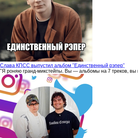
Слава КПСС выпустил альбом "Единственный рэпер"
"Я роняю гранд-микстейпы. Вы — альбомы на 7 треков, вы 