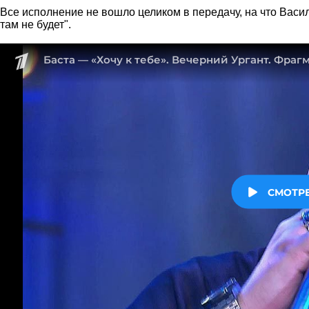
Все исполнение не вошло целиком в передачу, на что Васи
там не будет".