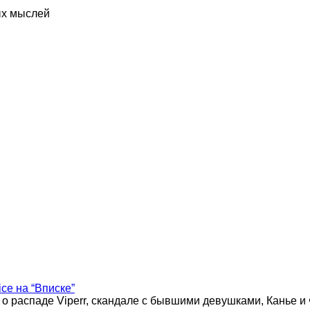
ых мыслей
ice на “Вписке”
 о распаде Viperr, скандале с бывшими девушками, Канье и