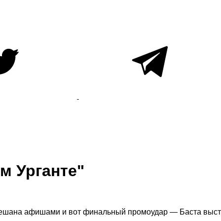
м Урганте"
увешана афишами и вот финальный промоудар — Баста высту