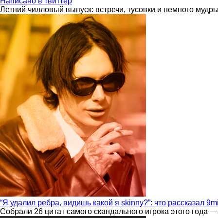
Написано в твиттер
Летний чилловый выпуск: встречи, тусовки и немного мудр
“Я удалил ребра, видишь какой я skinny?”: что рассказал 9m
Собрали 26 цитат самого скандального игрока этого года —