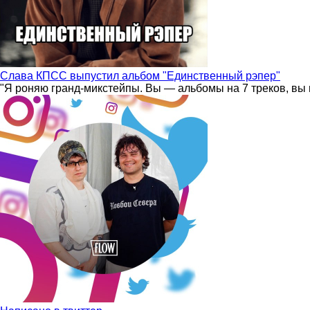
Слава КПСС выпустил альбом "Единственный рэпер"
"Я роняю гранд-микстейпы. Вы — альбомы на 7 треков, вы 