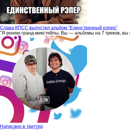
Слава КПСС выпустил альбом "Единственный рэпер"
"Я роняю гранд-микстейпы. Вы — альбомы на 7 треков, вы 
Написано в твиттер