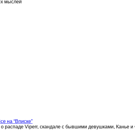
ых мыслей
ice на “Вписке”
 о распаде Viperr, скандале с бывшими девушками, Канье и