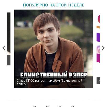
ПОПУЛЯРНО НА ЭТОЙ НЕДЕЛЕ
Previous
Next
о
Слава КПСС выпустил альбом "Единственный
Напис
рэпер"