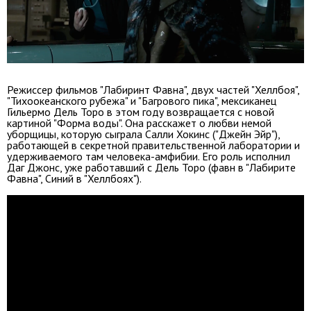
Режиссер фильмов "Лабиринт Фавна", двух частей "Хеллбоя",
"Тихоокеанского рубежа" и "Багрового пика", мексиканец
Гильермо Дель Торо в этом году возвращается с новой
картиной "Форма воды". Она расскажет о любви немой
уборщицы, которую сыграла Салли Хокинс ("Джейн Эйр"),
работающей в секретной правительственной лаборатории и
удерживаемого там человека-амфибии. Его роль исполнил
Даг Джонс, уже работавший с Дель Торо (фавн в "Лабирите
Фавна", Синий в "Хеллбоях").