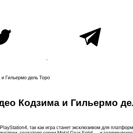
а и Гильермо дель Торо
Хидео Кодзима и Гильермо д
 PlayStation4, так как игра станет эксклюзивом для платфор
стрии, создателя серии Metal Gear Solid — и голливудског