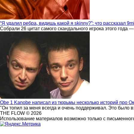
“Я удалил ребра, видишь какой я skinny?”: что рассказал 9m
Собрали 26 цитат самого скандального игрока этого года —
Obe 1 Kanobe написал из тюрьмы несколько историй про О
"Он топил за меня всегда и очень поддерживал. Это было 
THE FLOW © 2026
Использование материалов возможно только с письменного