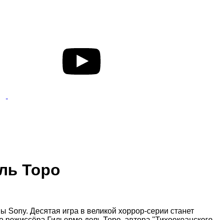
ель Торо
мы Sony. Десятая игра в великой хоррор-серии станет
о режиссёра Гильермо дель Торо, автора "Тихоокеанского