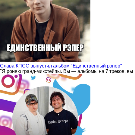
Слава КПСС выпустил альбом "Единственный рэпер"
"Я роняю гранд-микстейпы. Вы — альбомы на 7 треков, вы 