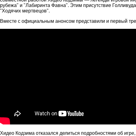
рубежа" и "Лабиринта Фавна". Этим присутствие Голливуда
"Ходячих мертвецов".
Вместе с официальным анонсом представили и первый трей
Хидео Кодзима отказался делиться подробностями об игре, 