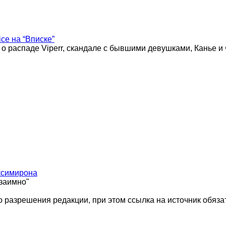
ice на “Вписке”
 о распаде Viperr, скандале с бывшими девушками, Канье и
ксимирона
взаимно"
 разрешения редакции, при этом ссылка на источник обяза