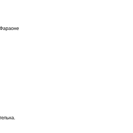
 Фараоне
тельна.