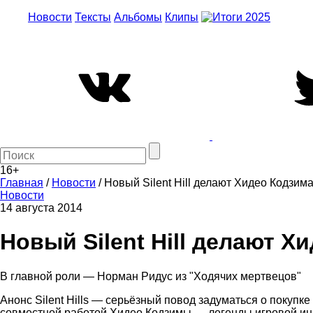
Новости
Тексты
Альбомы
Клипы
16+
Главная
/
Новости
/
Новый Silent Hill делают Хидео Кодзим
Новости
14 августа 2014
Новый Silent Hill делают 
В главной роли — Норман Ридус из "Ходячих мертвецов"
Анонс Silent Hills — серьёзный повод задуматься о покупке
совместной работой Хидео Кодзимы — легенды игровой инду