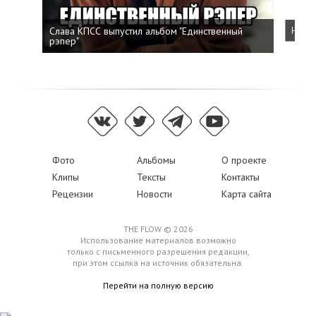
Слава КПСС выпустил альбом "Единственный
Напис
рэпер"
Фото
Альбомы
О проекте
Клипы
Тексты
Контакты
Рецензии
Новости
Карта сайта
THE FLOW © 2026
Использование материалов возможно
только с письменного разрешения редакции,
при этом ссылка на источник обязательна.
Перейти на полную версию