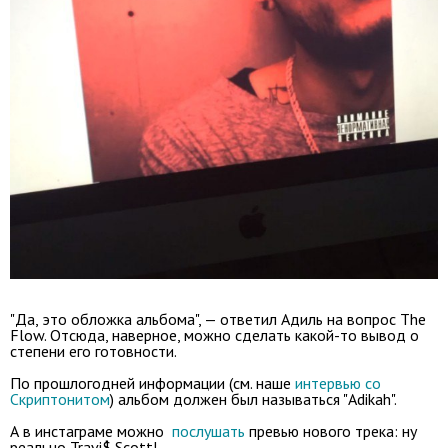
"Да, это обложка альбома", — ответил Адиль на вопрос The
Flow. Отсюда, наверное, можно сделать какой-то вывод о
степени его готовности.
По прошлогодней информации (см. наше
интервью со
Скриптонитом
) альбом должен был называться "Adikah".
А в инстаграме можно
послушать
превью нового трека: ну
реально Travi$ Scott!