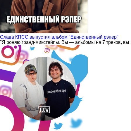
Слава КПСС выпустил альбом "Единственный рэпер"
"Я роняю гранд-микстейпы. Вы — альбомы на 7 треков, вы 