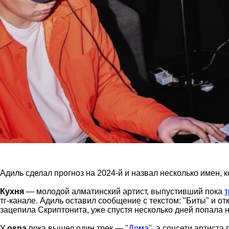
Адиль сделал прогноз на 2024-й и назвал несколько имен, ко
Кухня
— молодой алматинский артист, выпустивший пока
т
тг-канале. Адиль оставил сообщение с текстом: "Биты" и о
зацепила Скриптонита, уже спустя несколько дней попала 
У
ospa
пока вышел один трек —
"Дома"
, а соцсети артиста