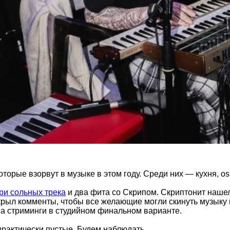
торые взорвут в музыке в этом году. Среди них — кухня, osp
ри сольных трека
и два фита со Скрипом. Скриптонит нашел
ткрыл комменты, чтобы все желающие могли скинуть музыку н
на стриминги в студийном финальном варианте.
 практически пустые. Будем наблюдать.