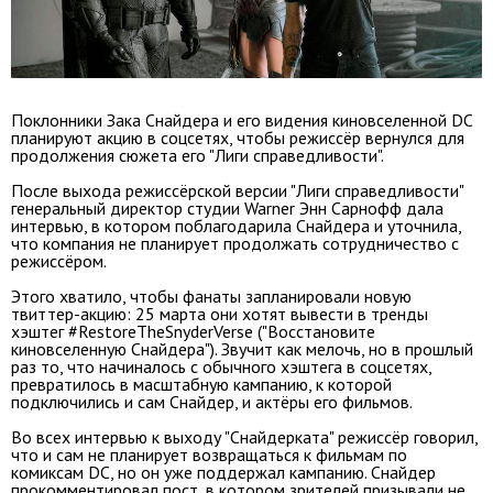
Поклонники Зака Снайдера и его видения киновселенной DC
планируют акцию в соцсетях, чтобы режиссёр вернулся для
продолжения сюжета его "Лиги справедливости".
После выхода режиссёрской версии "Лиги справедливости"
генеральный директор студии Warner Энн Сарнофф дала
интервью, в котором поблагодарила Снайдера и уточнила,
что компания не планирует продолжать сотрудничество с
режиссёром.
Этого хватило, чтобы фанаты запланировали новую
твиттер-акцию: 25 марта они хотят вывести в тренды
хэштег #RestoreTheSnyderVerse ("Восстановите
киновселенную Снайдера"). Звучит как мелочь, но в прошлый
раз то, что начиналось с обычного хэштега в соцсетях,
превратилось в масштабную кампанию, к которой
подключились и сам Снайдер, и актёры его фильмов.
Во всех интервью к выходу "Снайдерката" режиссёр говорил,
что и сам не планирует возвращаться к фильмам по
комиксам DC, но он уже поддержал кампанию. Снайдер
прокомментировал пост, в котором зрителей призывали не