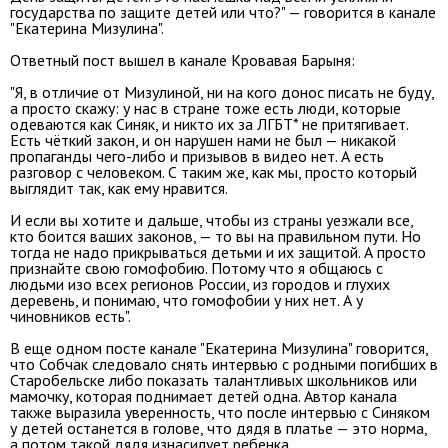
государства по защите детей или что?" — говорится в канале
"Екатерина Мизулина".
Ответный пост вышел в канале Кровавая Барыня:
"Я, в отличие от Мизулиной, ни на кого донос писать не буду,
а просто скажу: у нас в стране тоже есть люди, которые
одеваются как Синяк, и никто их за ЛГБТ* не притягивает.
Есть чёткий закон, и он нарушен нами не был — никакой
пропаганды чего-либо и призывов в видео нет. А есть
разговор с человеком. С таким же, как мы, просто который
выглядит так, как ему нравится.
И если вы хотите и дальше, чтобы из страны уезжали все,
кто боится ваших законов, — то вы на правильном пути. Но
тогда не надо прикрываться детьми и их защитой. А просто
признайте свою гомофобию. Потому что я общаюсь с
людьми изо всех регионов России, из городов и глухих
деревень, и понимаю, что гомофобии у них нет. А у
чиновников есть".
В еще одном посте канале "Екатерина Мизулина" говорится,
что Собчак следовало снять интервью с родными погибших в
Старобельске либо показать талантливых школьников или
мамочку, которая поднимает детей одна. Автор канала
также выразила уверенность, что после интервью с Синяком
у детей останется в голове, что дядя в платье — это норма,
а потом такой дядя изнасилует ребенка.