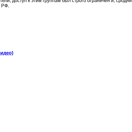
ли, доступ к этим группам был строго ограничен и, сродни
 РФ.
видео)