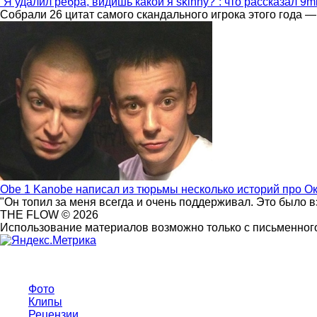
“Я удалил ребра, видишь какой я skinny?”: что рассказал 9m
Собрали 26 цитат самого скандального игрока этого года —
Obe 1 Kanobe написал из тюрьмы несколько историй про О
"Он топил за меня всегда и очень поддерживал. Это было 
THE FLOW © 2026
Использование материалов возможно только с письменного
Фото
Клипы
Рецензии