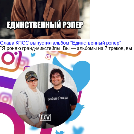
Слава КПСС выпустил альбом "Единственный рэпер"
"Я роняю гранд-микстейпы. Вы — альбомы на 7 треков, вы 