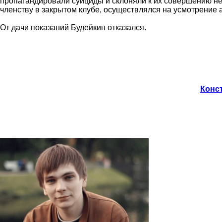
пропагандировали суициды и склоняли к их совершению нес
членству в закрытом клубе, осуществлялся на усмотрение
От дачи показаний Будейкин отказался.
Конст