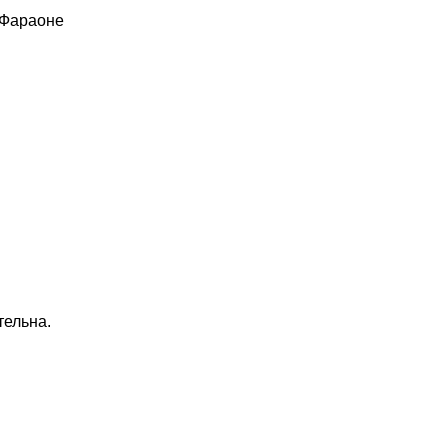
 Фараоне
тельна.