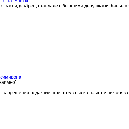
ice на “Вписке”
 о распаде Viperr, скандале с бывшими девушками, Канье и
ксимирона
взаимно"
 разрешения редакции, при этом ссылка на источник обяза