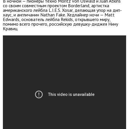
В ночной — пионеры техно Moritz von Oswald и Juan Atkins
со своим совместным проектом Borderland, артистка
американского лейбла L.I.E.S. Xosar, делающая упор на дип-
хаус, и англичанин Nathan Fake. Хедлайнер ночи — Matt
Edwards, основатель лейбла Rekids, открывшего миру,
помимо всего прочего, российскую девушку-диджея Нину
Кравиц.