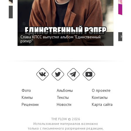
о
Слава КПСС выпустил альбом "Единственный
Напис
рэпер"
Фото
Альбомы
О проекте
Клипы
Тексты
Контакты
Рецензии
Новости
Карта сайта
THE FLOW © 2026
Использование материалов возможно
только с письменного разрешения редакции,