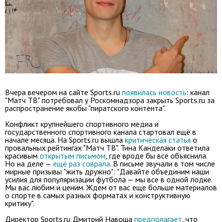
Вчера вечером на сайте Sports.ru
появилась новость
: канал
"Матч ТВ" потребовал у Роскомнадзора закрыть Sports.ru за
распространение якобы "пиратского контента".
Конфликт крупнейшего спортивного медиа и
государственного спортивного канала стартовал ещё в
начале месяца. На Sports.ru вышла
критическая статья
о
провальных рейтингах "Матч ТВ". Тина Канделаки ответила
красивым
открытым письмом
, где вроде бы всё объяснила.
Но на деле —
ещё раз соврала
. В письме звучали в том числе
мирные призывы "жить дружно": "Давайте объединим наши
усилия для популяризации футбола — мы все в одной лодке.
Мы вас любим и ценим. Ждем от вас еще больше материалов
о спорте в самых разных форматах и конструктивную
критику".
Директор Sports.ru Дмитрий Навоша
предполагает
, что