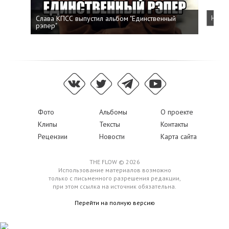
Слава КПСС выпустил альбом "Единственный
Напис
рэпер"
Фото
Альбомы
О проекте
Клипы
Тексты
Контакты
Рецензии
Новости
Карта сайта
THE FLOW © 2026
Использование материалов возможно
только с письменного разрешения редакции,
при этом ссылка на источник обязательна.
Перейти на полную версию