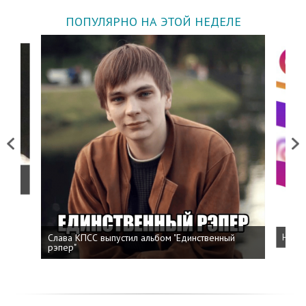
ПОПУЛЯРНО НА ЭТОЙ НЕДЕЛЕ
Previous
Next
о
Слава КПСС выпустил альбом "Единственный
Напис
рэпер"