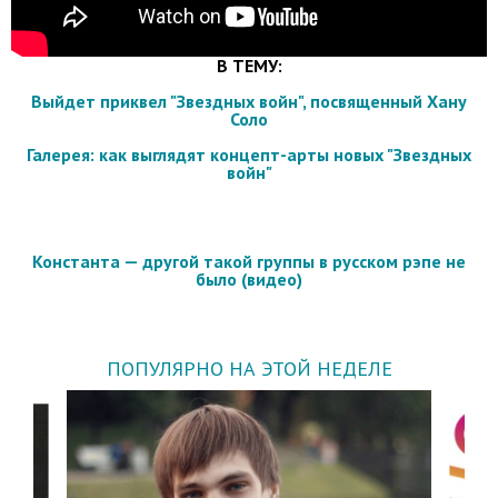
В ТЕМУ:
Выйдет приквел "Звездных войн", посвященный Хану
Соло
Галерея: как выглядят концепт-арты новых "Звездных
войн"
Константа — другой такой группы в русском рэпе не
было (видео)
ПОПУЛЯРНО НА ЭТОЙ НЕДЕЛЕ