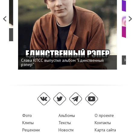
Previous
Next
о
Слава КПСС выпустил альбом "Единственный
Напис
рэпер"
Фото
Альбомы
О проекте
Клипы
Тексты
Контакты
Рецензии
Новости
Карта сайта