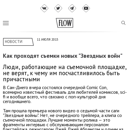
11 ИЮЛЯ 2015
НОВОСТИ
Как проходят съемки новых "Звездных войн"
Люди, работающие на съемочной площадке,
не верят, к чему им посчастливилось быть
причастными
В Сан-Диего вчера состоялся очередной Comic Con,
всемирно известный фестиваль для любителей комиксов, sci-
fi и вообще всего, что связано с поп-культурой дня
сегодняшнего.
Там прошла премьера нового видео о седьмой части саги
"Звездные войны". Нет, не очередного трейлера, а клипа со
съемочной площадки. Лучшие моменты ролика — это
фрагменты интервью с обслуживающим персоналом
бэкстейджа, режиссером Джей Джей Абрамсом и одним из