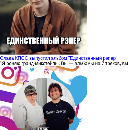
Слава КПСС выпустил альбом "Единственный рэпер"
"Я роняю гранд-микстейпы. Вы — альбомы на 7 треков, вы 