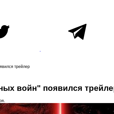
оявился трейлер
ных войн" появился трейле
ря.