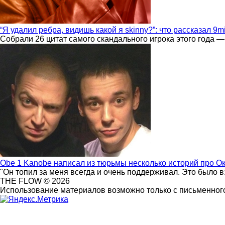
“Я удалил ребра, видишь какой я skinny?”: что рассказал 9m
Собрали 26 цитат самого скандального игрока этого года —
Obe 1 Kanobe написал из тюрьмы несколько историй про О
"Он топил за меня всегда и очень поддерживал. Это было 
THE FLOW © 2026
Использование материалов возможно только с письменного