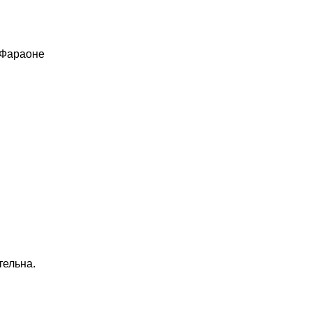
 Фараоне
тельна.