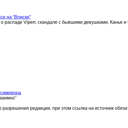
ice на “Вписке”
 о распаде Viperr, скандале с бывшими девушками, Канье и
ксимирона
взаимно"
 разрешения редакции, при этом ссылка на источник обяза