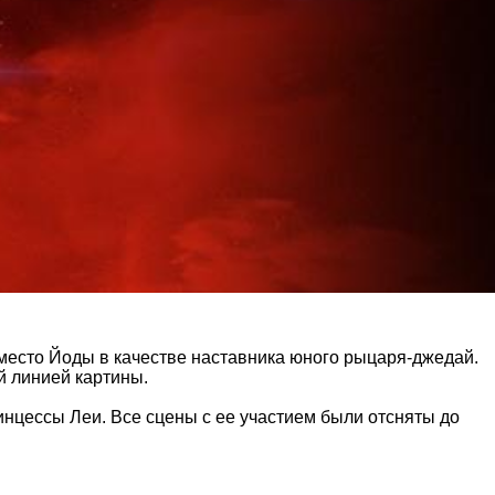
 место Йоды в качестве наставника юного рыцаря-джедай.
й линией картины.
нцессы Леи. Все сцены с ее участием были отсняты до