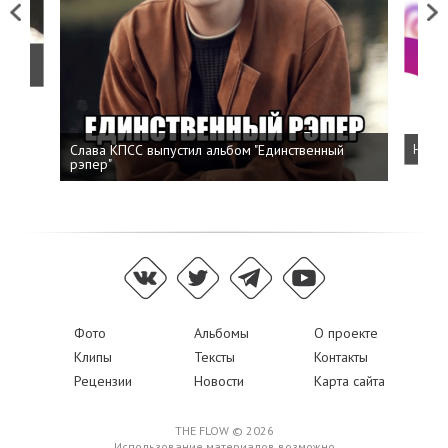
Previous
Next
о
Слава КПСС выпустил альбом "Единственный
Напис
рэпер"
Фото
Альбомы
О проекте
Клипы
Тексты
Контакты
Рецензии
Новости
Карта сайта
THE FLOW © 2026
Использование материалов возможно