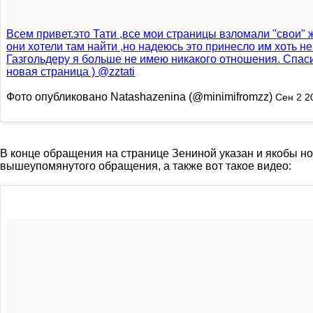
Всем привет.это Тати ,все мои страницы взломали "свои" 
они хотели там найти ,но надеюсь это принесло им хоть н
Газгольдеру я больше не имею никакого отношения. Спас
новая страница ) @zztati
Фото опубликовано Natashazenina (@minimifromzz)
Сен 2 2
В конце обращения на странице Зениной указан и якобы н
вышеупомянутого обращения, а также вот такое видео: