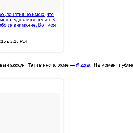
же ,понятия не имею ,что
емного удовлетворения. К
ибо за внимание. Вот моя
016 в 2:25 PDT
овый аккаунт Тати в инстаграме —
@zztati
. На момент публи