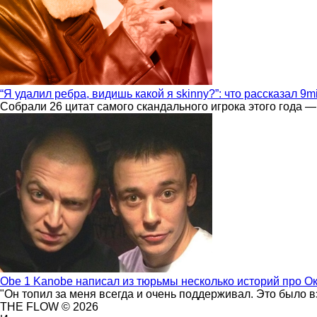
“Я удалил ребра, видишь какой я skinny?”: что рассказал 9m
Собрали 26 цитат самого скандального игрока этого года —
Obe 1 Kanobe написал из тюрьмы несколько историй про О
"Он топил за меня всегда и очень поддерживал. Это было 
THE FLOW © 2026