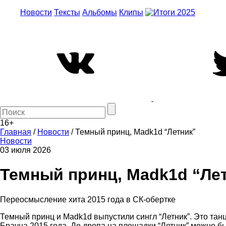
Новости
Тексты
Альбомы
Клипы
16+
Главная
/
Новости
/
Темный принц, Madk1d “Летник”
Новости
03 июля 2026
Темный принц, Madk1d “Ле
Переосмысление хита 2015 года в СК-обертке
Темный принц и Madk1d выпустили сингл “Летник”. Это танц
Брауна 2015 года. До дропа на площадки “Летник” можно бы