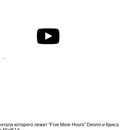
нтала которого лежит “Five More Hours” Deorro и Криса
х Madk1d.