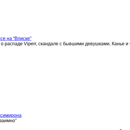
ice на “Вписке”
 о распаде Viperr, скандале с бывшими девушками, Канье и
ксимирона
взаимно"