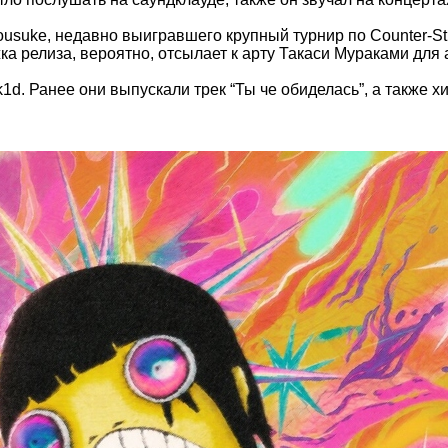
suke, недавно выигравшего крупный турнир по Counter-Stri
жка релиза, вероятно, отсылает к арту Такаси Мураками для 
. Ранее они выпускали трек “Ты че обиделась”, а также хит