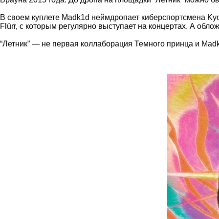
В своем куплете Madk1d неймдропает киберспортсмена Kyou
Flürr, с которым регулярно выступает на концертах. А обло
“Летник” — не первая коллаборация Темного принца и Madk1d