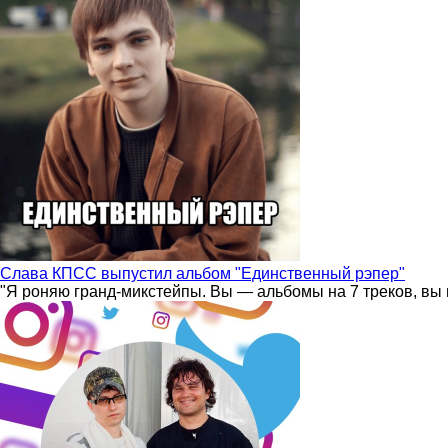
Слава КПСС выпустил альбом "Единственный рэпер"
"Я роняю гранд-микстейпы. Вы — альбомы на 7 треков, вы 