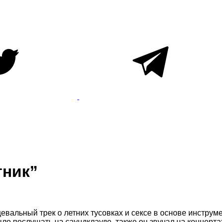
тник”
евальный трек о летних тусовках и сексе в основе инструме
ло послушать на саундклауде, также он звучал на концерта