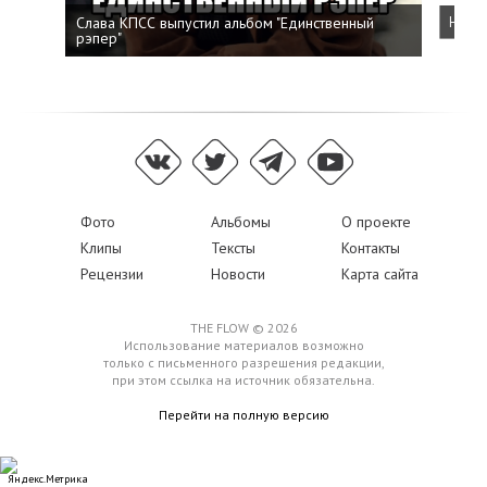
Слава КПСС выпустил альбом "Единственный
Напис
рэпер"
Фото
Альбомы
О проекте
Клипы
Тексты
Контакты
Рецензии
Новости
Карта сайта
THE FLOW © 2026
Использование материалов возможно
только с письменного разрешения редакции,
при этом ссылка на источник обязательна.
Перейти на полную версию