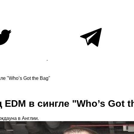
ле "Who’s Got the Bag"
д EDM в сингле "Who’s Got t
окдауна в Англии.