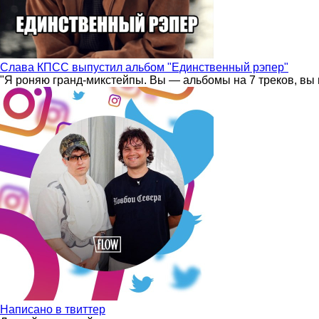
Слава КПСС выпустил альбом "Единственный рэпер"
"Я роняю гранд-микстейпы. Вы — альбомы на 7 треков, вы 
Написано в твиттер