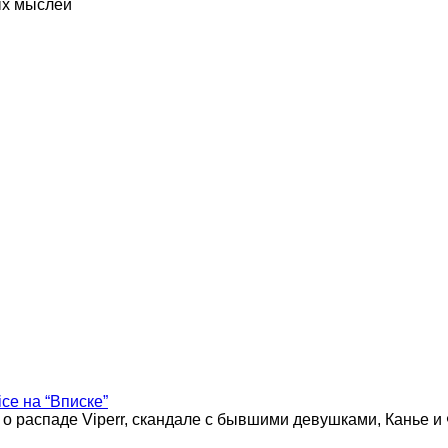
ых мыслей
ice на “Вписке”
 о распаде Viperr, скандале с бывшими девушками, Канье и