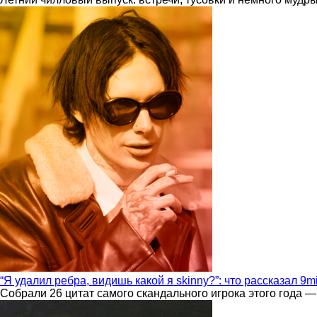
“Я удалил ребра, видишь какой я skinny?”: что рассказал 9m
Собрали 26 цитат самого скандального игрока этого года —