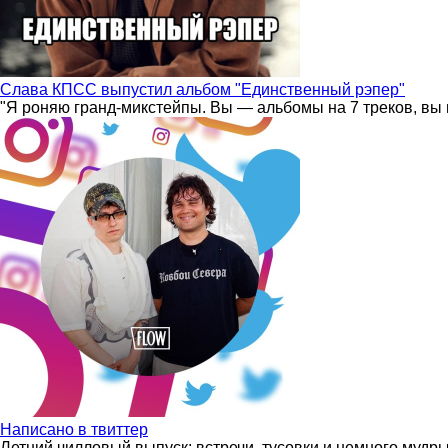
Слава КПСС выпустил альбом "Единственный рэпер"
"Я роняю гранд-микстейпы. Вы — альбомы на 7 треков, вы 
Написано в твиттер
Летний чилловый выпуск: встречи, тусовки и немного мудр