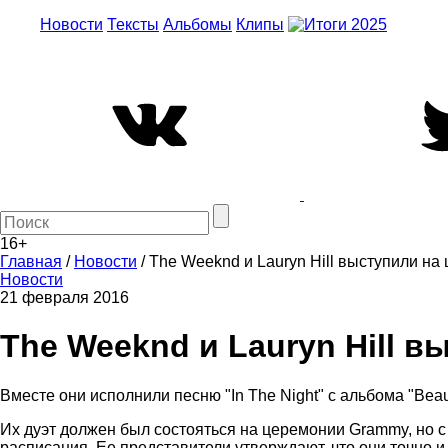
Новости
Тексты
Альбомы
Клипы
16+
Главная
/
Новости
/
The Weeknd и Lauryn Hill выступили н
Новости
21 февраля 2016
The Weeknd и Lauryn Hill 
Вместе они исполнили песню "In The Night" c альбома "Beau
Их дуэт должен был состояться на церемонии Grammy, но с L
расписания. Ее представители утверждают, что они точно и