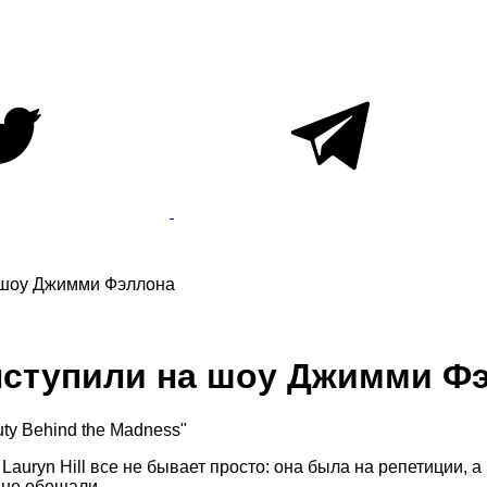
а шоу Джимми Фэллона
выступили на шоу Джимми Ф
ty Behind the Madness"
auryn Hill все не бывает просто: она была на репетиции, а
 не обещали.