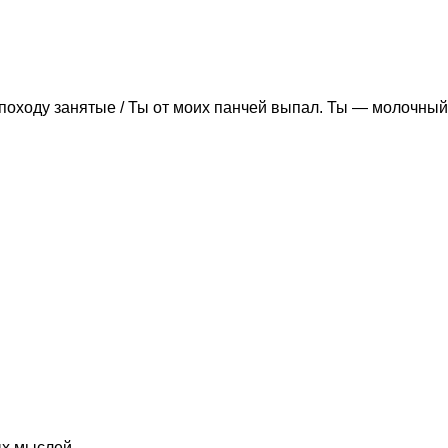
походу занятые / Ты от моих панчей выпал. Ты — молочный
ых мыслей