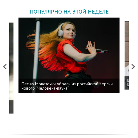
ПОПУЛЯРНО НА ЭТОЙ НЕДЕЛЕ
Previous
Next
Kizar
Песню Монеточки убрали из российской версии
Колоб
нового “Человека-паука”
й