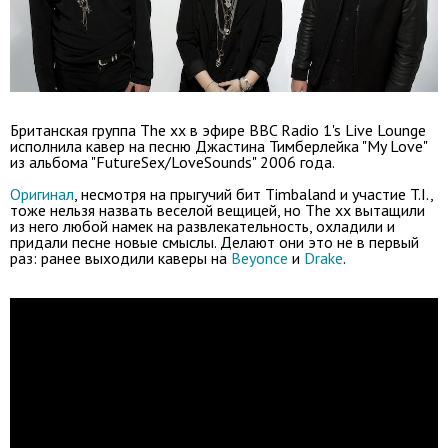
Британская группа The xx в эфире BBC Radio 1's Live Lounge
исполнила кавер на песню Джастина Тимберлейка "My Love"
из альбома "FutureSex/LoveSounds" 2006 года.
Оригинал
, несмотря на прыгучий бит Timbaland и участие T.I.,
тоже нельзя назвать веселой вещицей, но The xx вытащили
из него любой намек на развлекательность, охладили и
придали песне новые смыслы. Делают они это не в первый
раз: ранее выходили каверы на
Beyonce
и
Drake
.