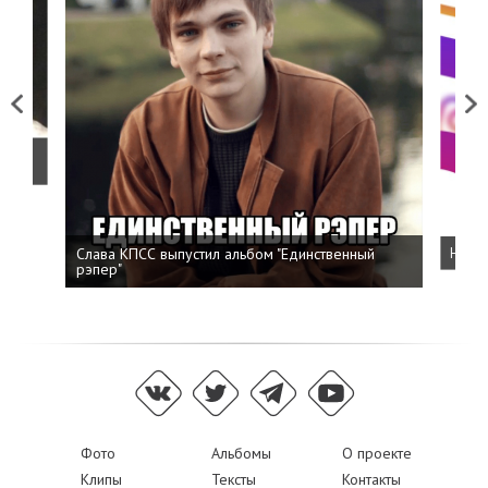
Previous
Next
о
Слава КПСС выпустил альбом "Единственный
Напис
рэпер"
Фото
Альбомы
О проекте
Клипы
Тексты
Контакты