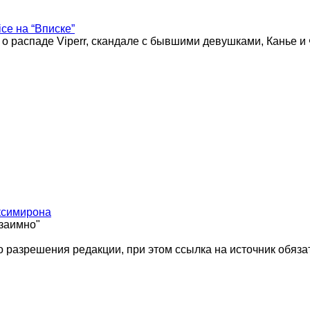
ice на “Вписке”
 о распаде Viperr, скандале с бывшими девушками, Канье и
ксимирона
взаимно"
 разрешения редакции, при этом ссылка на источник обяза