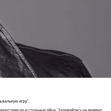
ыкальную игру".
индустрии но и стальные яйца. Задумайтесь на момент,