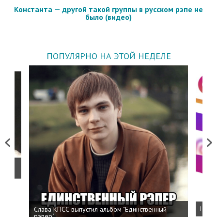
Константа — другой такой группы в русском рэпе не
было (видео)
ПОПУЛЯРНО НА ЭТОЙ НЕДЕЛЕ
Previous
Next
о
Слава КПСС выпустил альбом "Единственный
Напис
рэпер"