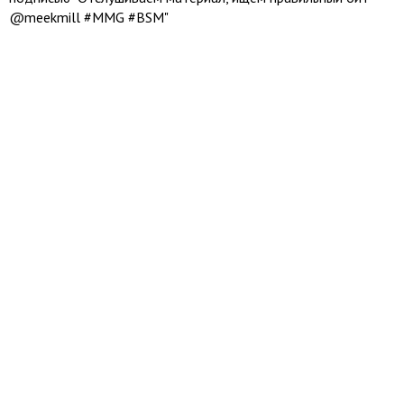
@meekmill #MMG #BSM"