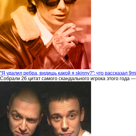
“Я удалил ребра, видишь какой я skinny?”: что рассказал 9m
Собрали 26 цитат самого скандального игрока этого года —