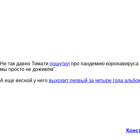
Не так давно Тимати
пошутил
про пандемию коронавируса и
мы просто не доживём".
А еще весной у него
выходит первый за четыре года альбо
Конст