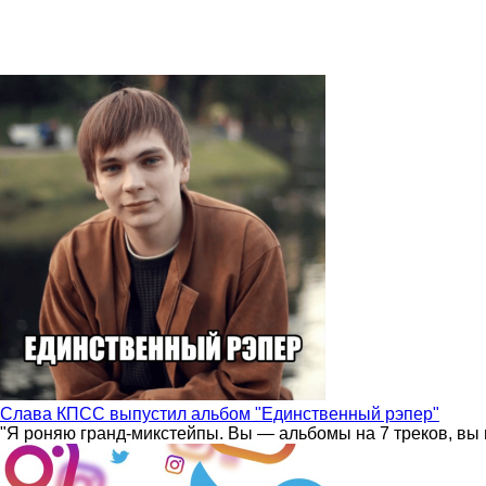
Слава КПСС выпустил альбом "Единственный рэпер"
"Я роняю гранд-микстейпы. Вы — альбомы на 7 треков, вы 