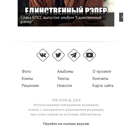
Слава КПСС выпустил альбом "Единственный
Напис
рэпер"
Фото
Альбомы
О проекте
Клипы
Тексты
Контакты
Рецензии
Новости
Карта сайта
THE FLOW © 2026
Использование материалов возможно
только с письменного разрешения редакции,
при этом ссылка на источник обязательна.
Перейти на полную версию