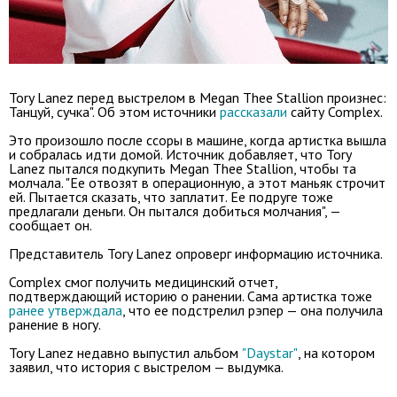
Tory Lanez перед выстрелом в Megan Thee Stallion произнес:
Танцуй, сучка". Об этом источники
рассказали
сайту Complex.
Это произошло после ссоры в машине, когда артистка вышла
и собралась идти домой. Источник добавляет, что Tory
Lanez пытался подкупить Megan Thee Stallion, чтобы та
молчала. "Ее отвозят в операционную, а этот маньяк строчит
ей. Пытается сказать, что заплатит. Ее подруге тоже
предлагали деньги. Он пытался добиться молчания", —
сообщает он.
Представитель Tory Lanez опроверг информацию источника.
Complex смог получить медицинский отчет,
подтверждающий историю о ранении. Сама артистка тоже
ранее утверждала
, что ее подстрелил рэпер — она получила
ранение в ногу.
Tory Lanez недавно выпустил альбом
"Daystar"
, на котором
заявил, что история с выстрелом — выдумка.