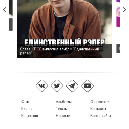
Previous
Next
о
Слава КПСС выпустил альбом "Единственный
Напис
рэпер"
Фото
Альбомы
О проекте
Клипы
Тексты
Контакты
Рецензии
Новости
Карта сайта