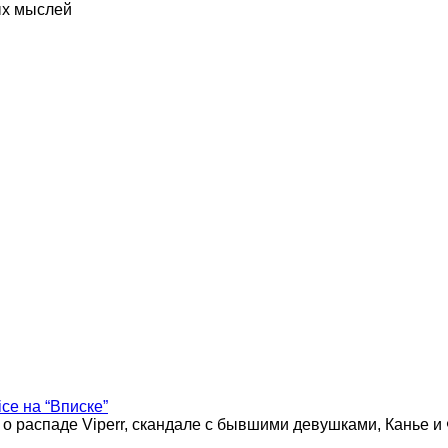
ых мыслей
ice на “Вписке”
 о распаде Viperr, скандале с бывшими девушками, Канье и