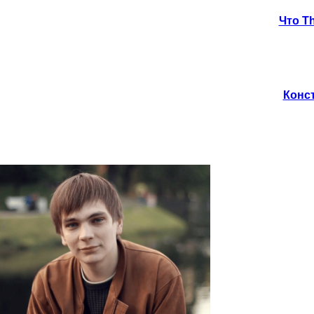
Что T
Конст