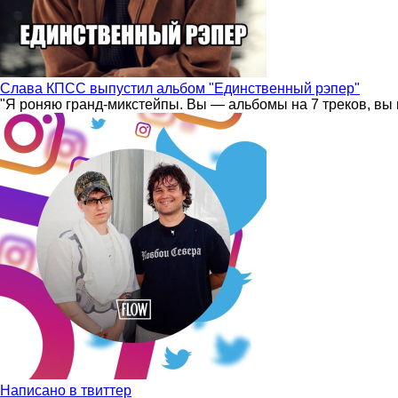
Слава КПСС выпустил альбом "Единственный рэпер"
"Я роняю гранд-микстейпы. Вы — альбомы на 7 треков, вы 
Написано в твиттер