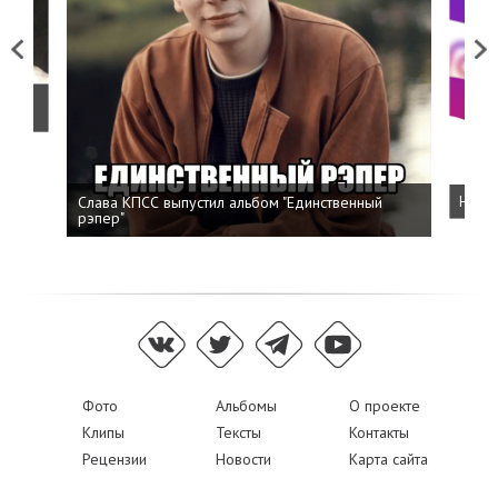
Previous
Next
о
Слава КПСС выпустил альбом "Единственный
Напис
рэпер"
Фото
Альбомы
О проекте
Клипы
Тексты
Контакты
Рецензии
Новости
Карта сайта