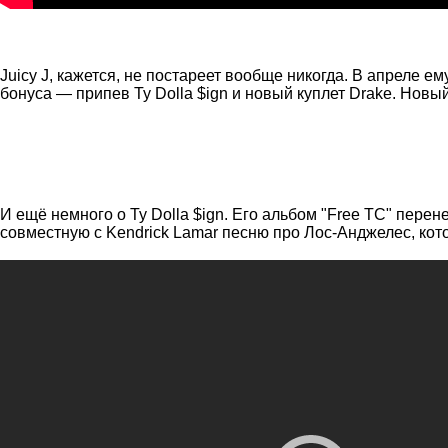
Juicy J, кажется, не постареет вообще никогда. В апреле ем
бонуса — припев Ty Dolla $ign и новый куплет Drake. Новы
И ещё немного о Ty Dolla $ign. Его альбом "Free TC" пере
совместную с Kendrick Lamar песню про Лос-Анджелес, кот