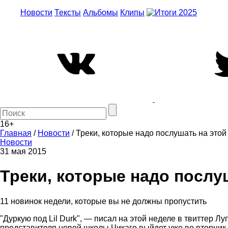
Новости
Тексты
Альбомы
Клипы
16+
Главная
/
Новости
/
Треки, которые надо послушать на этой
Новости
31 мая 2015
Треки, которые надо послу
11 новинок недели, которые вы не должны пропустить
"Дуркую под Lil Durk", — писал на этой неделе в твиттер Лу
представителя новой школы Чикаго выйдет уже во вторник.