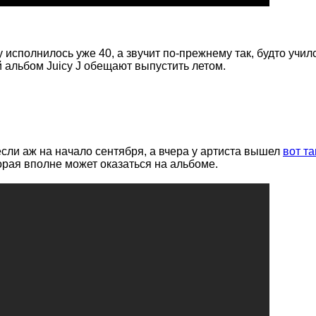
у исполнилось уже 40, а звучит по-прежнему так, будто учил
й альбом Juicy J обещают выпустить летом.
несли аж на начало сентября, а вчера у артиста вышел
вот та
орая вполне может оказаться на альбоме.