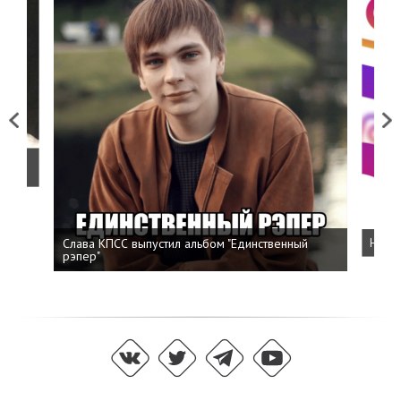
Previous
Next
о
Слава КПСС выпустил альбом "Единственный
Напис
рэпер"