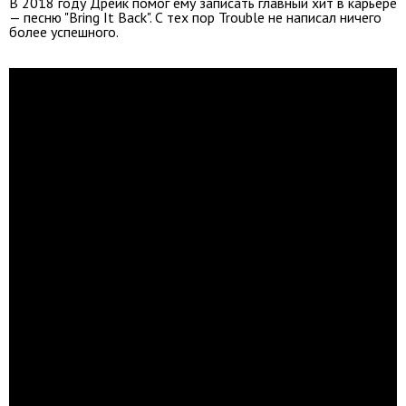
В 2018 году Дрейк помог ему записать главный хит в карьере
— песню "Bring It Back". С тех пор Trouble не написал ничего
более успешного.