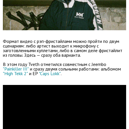
Формат видео с рэп-фристайлами можно пройти по двум
сценариям: либо артист выходит к микрофону с
заготовленными куплетами, либо в самом деле фристайлит
из головы. Здесь — сразу оба варианта.
В этом году Tveth отметился совместным с Jeembo
"Painkiller III"
и сразу двумя сольными работами: альбомом
"High Tekk 2"
и EP
"Caps Lokk"
.