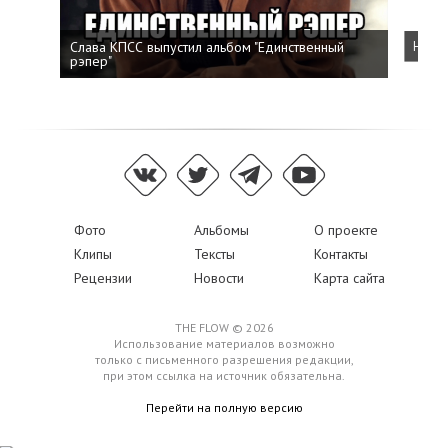
Слава КПСС выпустил альбом "Единственный
Напис
рэпер"
Фото
Альбомы
О проекте
Клипы
Тексты
Контакты
Рецензии
Новости
Карта сайта
THE FLOW © 2026
Использование материалов возможно
только с письменного разрешения редакции,
при этом ссылка на источник обязательна.
Перейти на полную версию