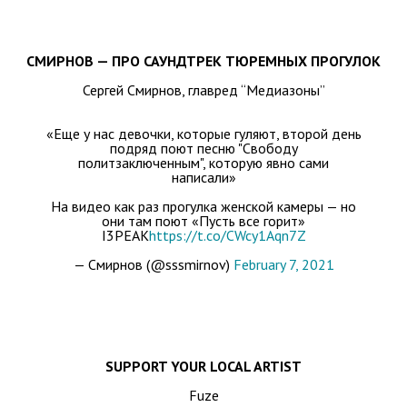
СМИРНОВ — ПРО САУНДТРЕК ТЮРЕМНЫХ ПРОГУЛОК
Сергей Смирнов, главред “Медиазоны”
«Еще у нас девочки, которые гуляют, второй день
подряд поют песню "Свободу
политзаключенным", которую явно сами
написали»
На видео как раз прогулка женской камеры — но
они там поют «Пусть все горит»
I3PEAK
https://t.co/CWcy1Aqn7Z
— Смирнов (@sssmirnov)
February 7, 2021
SUPPORT YOUR LOCAL ARTIST
Fuze