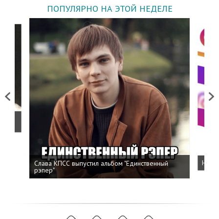
ПОПУЛЯРНО НА ЭТОЙ НЕДЕЛЕ
Previous
Next
о
Слава КПСС выпустил альбом "Единственный
Напис
рэпер"