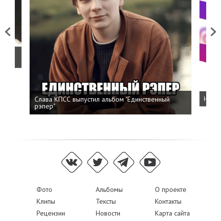
Previous
Next
о
Слава КПСС выпустил альбом "Единственный
Напис
рэпер"
Фото
Альбомы
О проекте
Клипы
Тексты
Контакты
Рецензии
Новости
Карта сайта