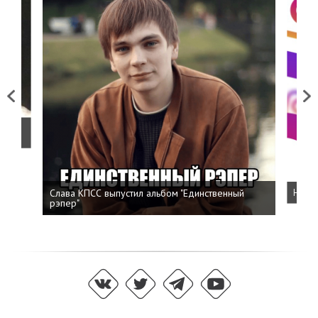
Previous
Next
о
Слава КПСС выпустил альбом "Единственный
Напис
рэпер"