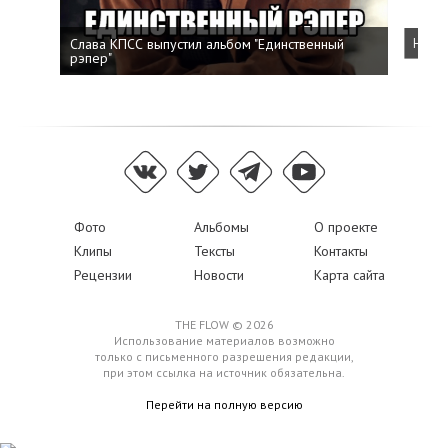
Слава КПСС выпустил альбом "Единственный
Напис
рэпер"
Фото
Альбомы
О проекте
Клипы
Тексты
Контакты
Рецензии
Новости
Карта сайта
THE FLOW © 2026
Использование материалов возможно
только с письменного разрешения редакции,
при этом ссылка на источник обязательна.
Перейти на полную версию