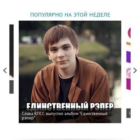
ПОПУЛЯРНО НА ЭТОЙ НЕДЕЛЕ
Previous
Next
о
Слава КПСС выпустил альбом "Единственный
Напис
рэпер"