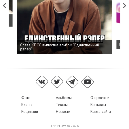
Previous
Next
о
Слава КПСС выпустил альбом "Единственный
Напис
рэпер"
Фото
Альбомы
О проекте
Клипы
Тексты
Контакты
Рецензии
Новости
Карта сайта
THE FLOW © 2026