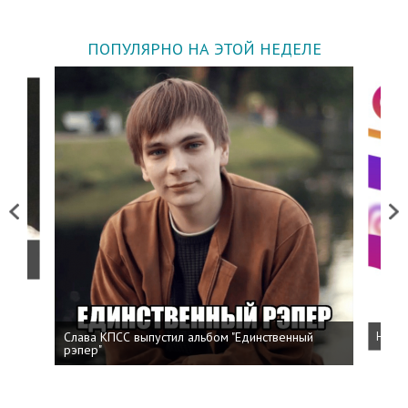
ПОПУЛЯРНО НА ЭТОЙ НЕДЕЛЕ
Previous
Next
о
Слава КПСС выпустил альбом "Единственный
Напис
рэпер"