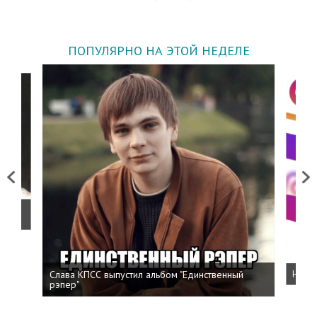
ПОПУЛЯРНО НА ЭТОЙ НЕДЕЛЕ
Previous
Next
о
Слава КПСС выпустил альбом "Единственный
Напис
рэпер"